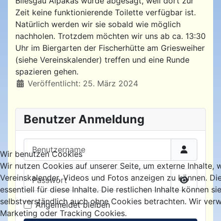
Bliesgau Alpakas wurde abgesagt, weil dort zur
Zeit keine funktionierende Toilette verfügbar ist.
Natürlich werden wir sie sobald wie möglich
nachholen. Trotzdem möchten wir uns ab ca. 13:30
Uhr im Biergarten der Fischerhütte am Griesweiher
(siehe Vereinskalender) treffen und eine Runde
spazieren gehen.
Details
Veröffentlicht: 25. März 2024
Benutzer Anmeldung
Benutzername
Wir benutzen Cookies
Wir nutzen Cookies auf unserer Seite, um externe Inhalte, 
Passwort
Vereinskalender, Videos und Fotos anzeigen zu können. Di
essentiell für diese Inhalte. Die restlichen Inhalte können si
Passwort
selbstverständlich auch ohne Cookies betrachten. Wir verw
Angemeldet bleiben
Marketing oder Tracking Cookies.