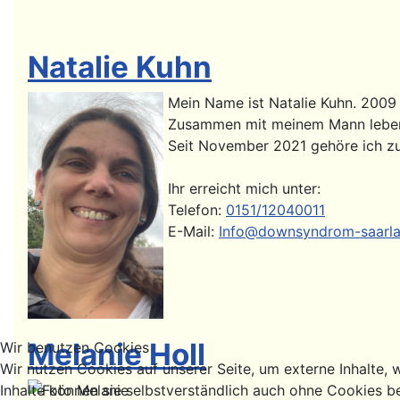
Natalie Kuhn
Mein Name ist Natalie Kuhn. 2009 
Zusammen mit meinem Mann leben w
Seit November 2021 gehöre ich zu
Ihr erreicht mich unter:
Telefon:
0151/12040011
E-Mail:
Info@downsyndrom-saarla
Melanie Holl
Wir benutzen Cookies
Wir nutzen Cookies auf unserer Seite, um externe Inhalte, w
Inhalte können sie selbstverständlich auch ohne Cookies b