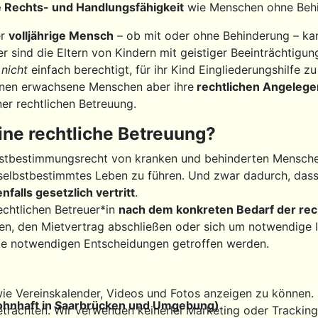
he Rechts- und Handlungsfähigkeit
wie Menschen ohne Behi
er
volljährige Mensch
– ob mit oder ohne Behinderung – ka
 sind die Eltern von Kindern mit geistiger Beeinträchtigung m
o
nicht
einfach berechtigt, für ihr Kind Eingliederungshilfe z
en erwachsene Menschen aber ihre
rechtlichen Angelegen
ner rechtlichen Betreuung.
ine rechtliche Betreuung?
bstbestimmungsrecht von kranken und behinderten Menschen 
t selbstbestimmtes Leben zu führen. Und zwar dadurch, das
alls gesetzlich vertritt
.
rechtlichen Betreuer*in
nach dem konkreten Bedarf der rec
ragen, den Mietvertrag abschließen oder sich um notwendi
 die notwendigen Entscheidungen getroffen werden.
ie Vereinskalender, Videos und Fotos anzeigen zu können. Di
(wohnhaft in Saarbrücken und Umgebung)
etrachten. Wir verwenden keinerlei Marketing oder Trackin