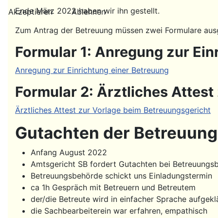
Ende März 2022 haben wir ihn gestellt.
Akzeptieren
Ablehnen
Zum Antrag der Betreuung müssen zwei Formulare ausge
Formular 1: Anregung zur Ein
Anregung zur Einrichtung einer Betreuung
Formular 2: Ärztliches Attes
Ärztliches Attest zur Vorlage beim Betreuungsgericht
Gutachten der Betreuun
Anfang August 2022
Amtsgericht SB fordert Gutachten bei Betreuungs
Betreuungsbehörde schickt uns Einladungstermin
ca 1h Gespräch mit Betreuern und Betreutem
der/die Betreute wird in einfacher Sprache aufgekl
die Sachbearbeiterein war erfahren, empathisch