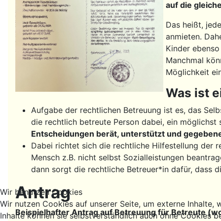
auf die gleic
Das heißt, jed
anmieten. Daher
Kinder ebens
Manchmal könn
Möglichkeit ei
Was ist e
Aufgabe der rechtlichen Betreuung ist es, das Sel
die rechtlich betreute Person dabei, ein möglichs
Entscheidungen berät, unterstützt und gegebenenf
Dabei richtet sich die rechtliche Hilfestellung der 
Mensch z.B. nicht selbst Sozialleistungen beant
dann sorgt die rechtliche Betreuer*in dafür, dass
Antrag
Wir benutzen Cookies
Wir nutzen Cookies auf unserer Seite, um externe Inhalte, w
Beispielhafter Antrag auf Betreuung für Betreute 
Inhalte können sie selbstverständlich auch ohne Cookies b