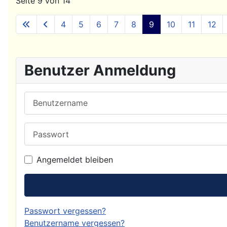
Seite 9 von 14
4
5
6
7
8
9
10
11
12
Benutzer Anmeldung
Benutzername
Passwort
Angemeldet bleiben
Passwort vergessen?
Benutzername vergessen?